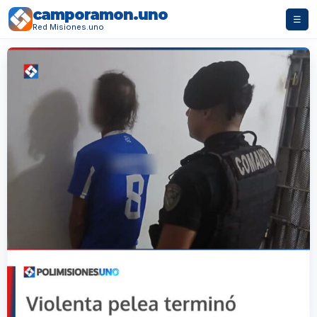
camporamon.uno
☰
Red Misiones.uno