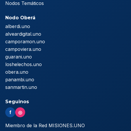
Nodos Temáticos
Nodo Oberá
alberdi.uno
alveardigital.uno
camporamon.uno
campoviera.uno
guarani.uno
loshelechos.uno
obera.uno
panambi.uno
sanmartin.uno
Seguinos
f
◎
Miembro de la Red MISIONES.UNO