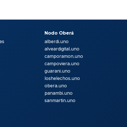
Nodo Oberá
es
alberdi.uno
s
alveardigital.uno
camporamon.uno
campoviera.uno
guarani.uno
loshelechos.uno
obera.uno
panambi.uno
sanmartin.uno