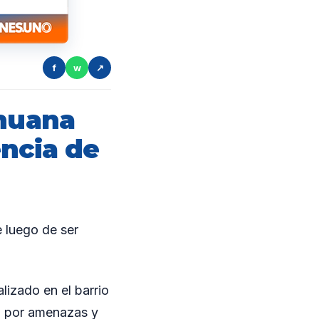
f
w
↗
ihuana
encia de
luego de ser
lizado en el barrio
ja por amenazas y