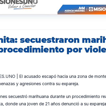
onita: secuestraron mar
 procedimiento por viol
.UNO | El acusado escapó hacia una zona de monte 
enazas y agresiones contra su expareja.
ones secuestró marihuana durante un procedimiento rea
nita, donde una joven de 21 años denunció a su expare