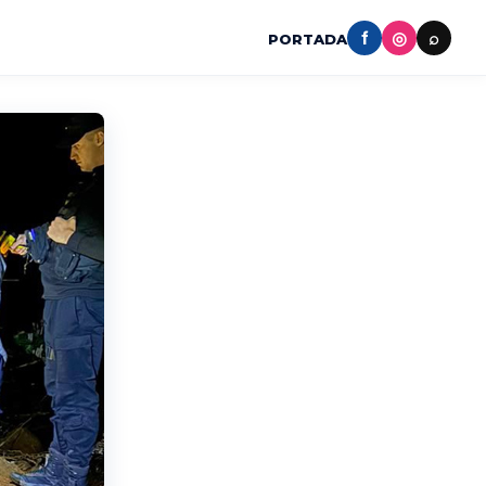
f
◎
⌕
PORTADA