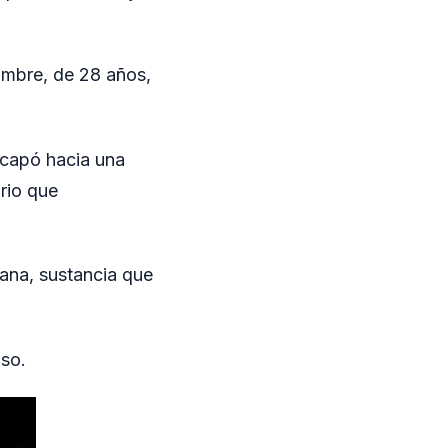
hombre, de 28 años,
escapó hacia una
orio que
ana, sustancia que
oso.