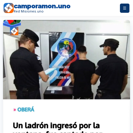
camporamon.uno
☰
Red Misiones.uno