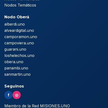
Nodos Temáticos
Nodo Oberá
alberdi.uno
alveardigital.uno
camporamon.uno
campoviera.uno
guarani.uno
loshelechos.uno
obera.uno
panambi.uno
sanmartin.uno
Seguinos
f
◎
Miembro de la Red MISIONES.UNO