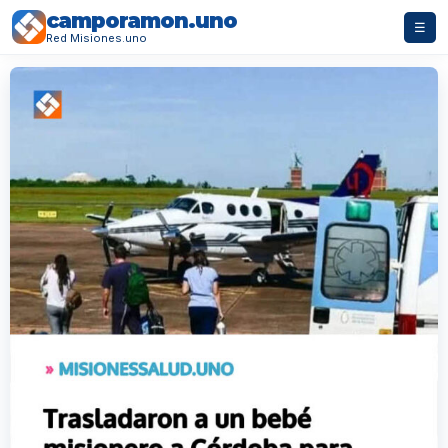
camporamon.uno
☰
Red Misiones.uno