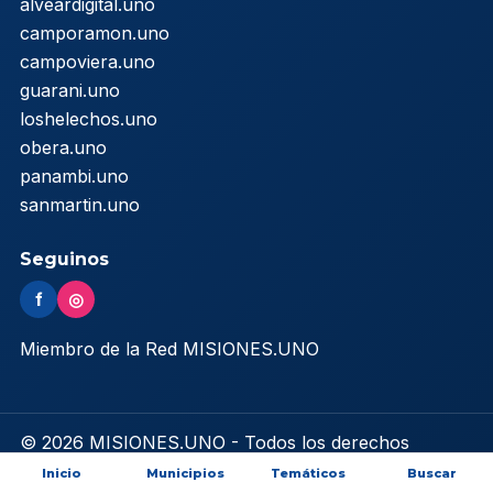
alveardigital.uno
camporamon.uno
campoviera.uno
guarani.uno
loshelechos.uno
obera.uno
panambi.uno
sanmartin.uno
Seguinos
f
◎
Miembro de la Red MISIONES.UNO
© 2026 MISIONES.UNO - Todos los derechos
reservados
Inicio
Municipios
Temáticos
Buscar