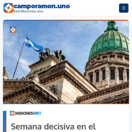
camporamon.uno
☰
Red Misiones.uno