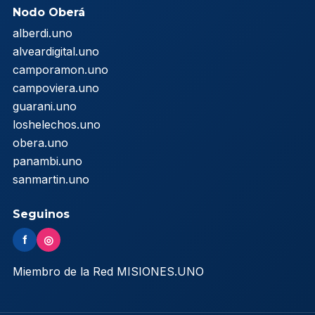
Nodo Oberá
alberdi.uno
alveardigital.uno
camporamon.uno
campoviera.uno
guarani.uno
loshelechos.uno
obera.uno
panambi.uno
sanmartin.uno
Seguinos
f
◎
Miembro de la Red MISIONES.UNO