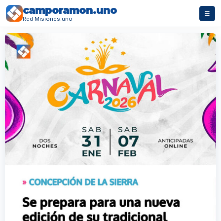
camporamon.uno
☰
Red Misiones.uno