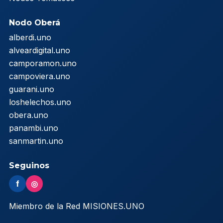
Nodo Oberá
alberdi.uno
alveardigital.uno
camporamon.uno
campoviera.uno
guarani.uno
loshelechos.uno
obera.uno
panambi.uno
sanmartin.uno
Seguinos
f
◎
Miembro de la Red MISIONES.UNO