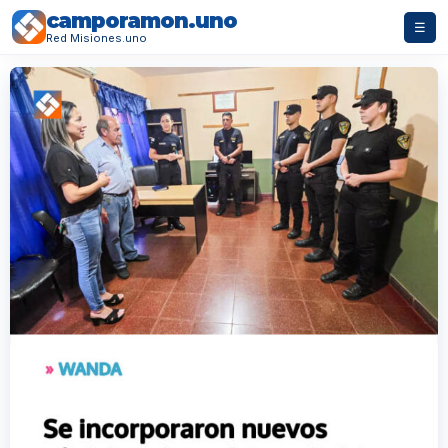
camporamon.uno
☰
Red Misiones.uno