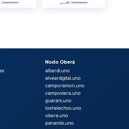
Nodo Oberá
es
alberdi.uno
s
alveardigital.uno
camporamon.uno
campoviera.uno
guarani.uno
loshelechos.uno
obera.uno
panambi.uno