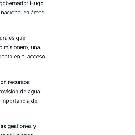
el gobernador Hugo
o nacional en áreas
turales que
io misionero, una
pacta en el acceso
con recursos
rovisión de agua
 importancia del
las gestiones y