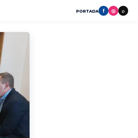
f
◎
⌕
PORTADA