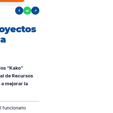
f
w
↗
royectos
ra
rlos “Kako”
nal de Recursos
 a mejorar la
l funcionario