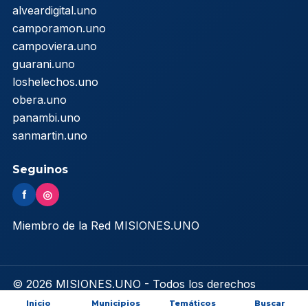
alveardigital.uno
camporamon.uno
campoviera.uno
guarani.uno
loshelechos.uno
obera.uno
panambi.uno
sanmartin.uno
Seguinos
f
◎
Miembro de la Red MISIONES.UNO
© 2026 MISIONES.UNO - Todos los derechos
reservados
Inicio
Municipios
Temáticos
Buscar