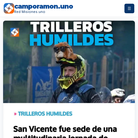
camporamon.uno
☰
Red Misiones.uno