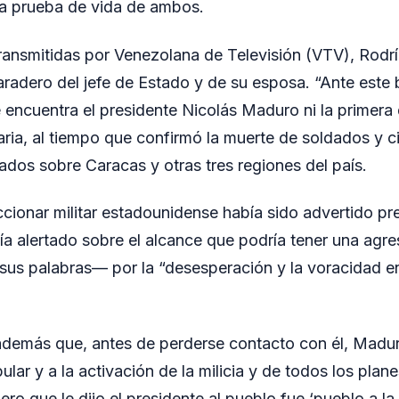
a prueba de vida de ambos.
ransmitidas por Venezolana de Televisión (VTV), Rod
radero del jefe de Estado y de su esposa. “Ante este 
ncuentra el presidente Nicolás Maduro ni la primera d
aria, al tiempo que confirmó la muerte de soldados y ci
dos sobre Caracas y otras tres regiones del país.
ccionar militar estadounidense había sido advertido p
a alertado sobre el alcance que podría tener una agres
us palabras— por la “desesperación y la voracidad en
además que, antes de perderse contacto con él, Madur
ular y a la activación de la milicia y de todos los pla
ero que le dijo el presidente al pueblo fue ‘pueblo a la c