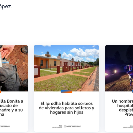
ópez.