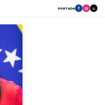
f
◎
⌕
PORTADA