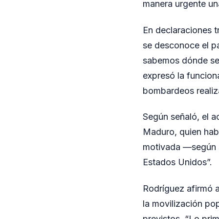
manera urgente un
En declaraciones t
se desconoce el pa
sabemos dónde se e
expresó la funcion
bombardeos realiza
Según señaló, el a
Maduro, quien habí
motivada —según s
Estados Unidos”.
Rodríguez afirmó 
la movilización pop
previstos. “Lo prim