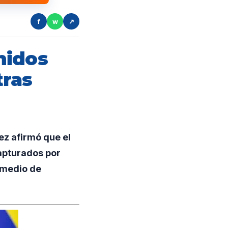
f
w
↗
nidos
tras
z afirmó que el
capturados por
 medio de