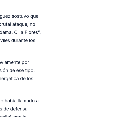
ríguez sostuvo que
brutal ataque, no
ama, Cilia Flores”,
viles durante los
reviamente por
ión de ese tipo,
ergética de los
o había llamado a
nes de defensa
alle’, con la