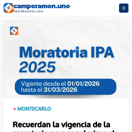
camporamon.uno
☰
Red Misiones.uno