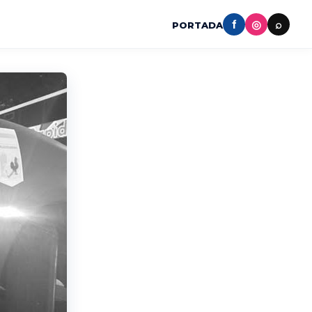
f
◎
⌕
PORTADA