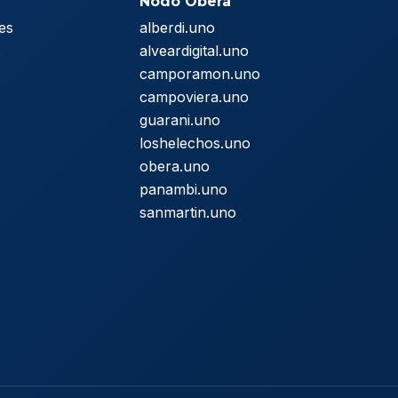
Nodo Oberá
es
alberdi.uno
s
alveardigital.uno
camporamon.uno
campoviera.uno
guarani.uno
loshelechos.uno
obera.uno
panambi.uno
sanmartin.uno