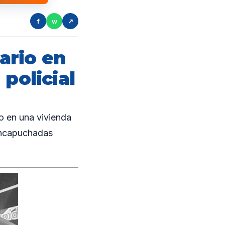
f
w
↗
ario en
policial
o en una vivienda
 encapuchadas