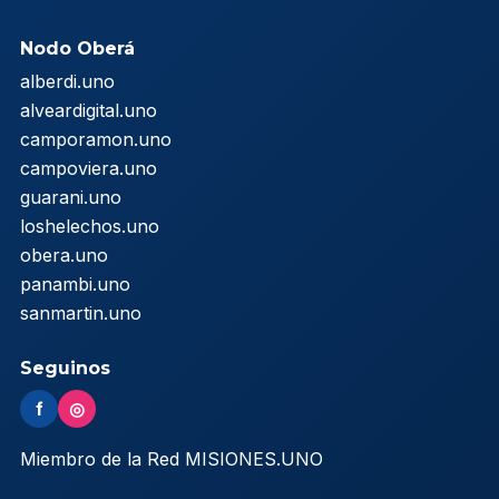
Nodo Oberá
alberdi.uno
alveardigital.uno
camporamon.uno
campoviera.uno
guarani.uno
loshelechos.uno
obera.uno
panambi.uno
sanmartin.uno
Seguinos
f
◎
Miembro de la Red MISIONES.UNO