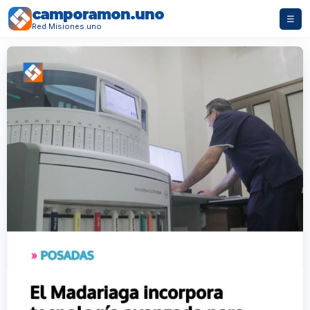
camporamon.uno
☰
Red Misiones.uno