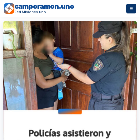
camporamon.uno
☰
Red Misiones.uno