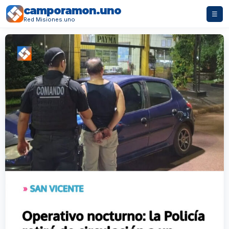
camporamon.uno
☰
Red Misiones.uno