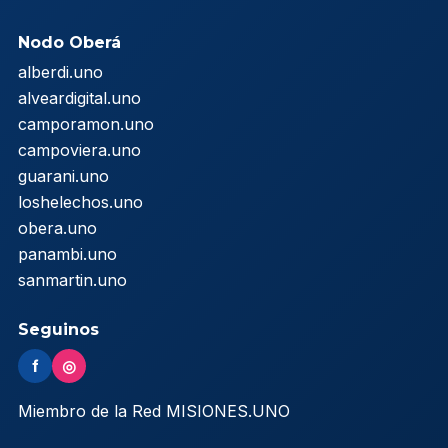
Nodo Oberá
alberdi.uno
alveardigital.uno
camporamon.uno
campoviera.uno
guarani.uno
loshelechos.uno
obera.uno
panambi.uno
sanmartin.uno
Seguinos
f
◎
Miembro de la Red MISIONES.UNO