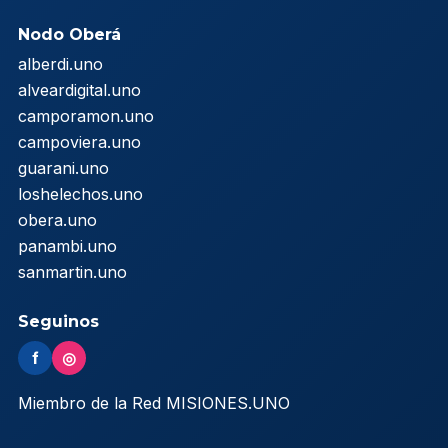
Nodo Oberá
alberdi.uno
alveardigital.uno
camporamon.uno
campoviera.uno
guarani.uno
loshelechos.uno
obera.uno
panambi.uno
sanmartin.uno
Seguinos
f
◎
Miembro de la Red MISIONES.UNO