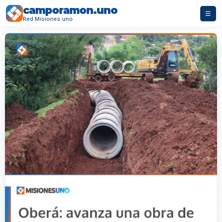
camporamon.uno
☰
Red Misiones.uno