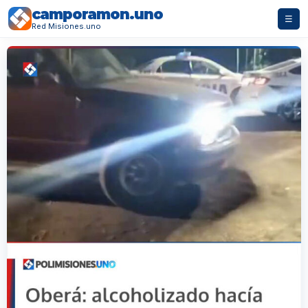
camporamon.uno
☰
Red Misiones.uno