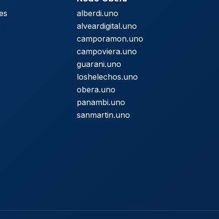
es
alberdi.uno
s
alveardigital.uno
camporamon.uno
campoviera.uno
guarani.uno
loshelechos.uno
obera.uno
panambi.uno
sanmartin.uno