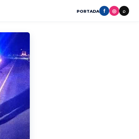
f
◎
⌕
PORTADA