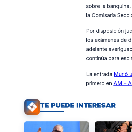
sobre la banquina, s
la Comisaría Secci
Por disposición jud
los exámenes de do
adelante averiguaci
continúa para escl
La entrada
Murió u
primero en
AM – A
TE PUEDE INTERESAR