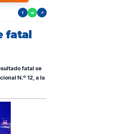
f
w
↗
 fatal
sultado fatal se
ional N.º 12, a la