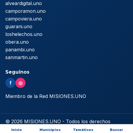
alveardigital.uno
camporamon.uno
campoviera.uno
guarani.uno
loshelechos.uno
obera.uno
panambi.uno
sanmartin.uno
Seguinos
f
◎
Miembro de la Red MISIONES.UNO
© 2026 MISIONES.UNO - Todos los derechos
reservados
Inicio
Municipios
Temáticos
Buscar