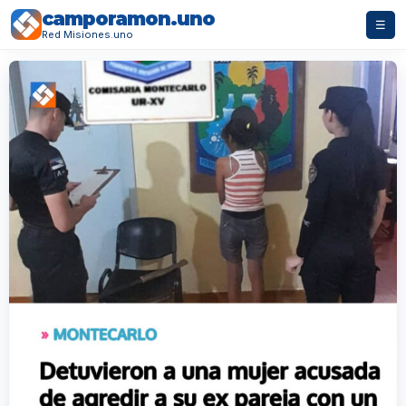
camporamon.uno
☰
Red Misiones.uno