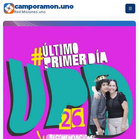
camporamon.uno
☰
Red Misiones.uno