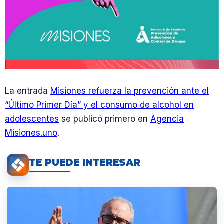
La entrada
Misiones refuerza la prevención ante el
“Último Primer Día” y el consumo de alcohol en
adolescentes
se publicó primero en
Agencia
Misiones.uno
.
TE PUEDE INTERESAR