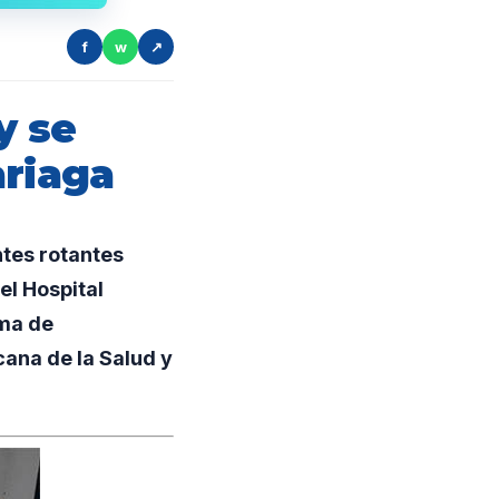
f
w
↗
y se
ariaga
tes rotantes
el Hospital
ama de
ana de la Salud y