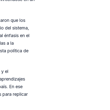
laron que los
io del sistema,
l énfasis en el
as a la
sta política de
 y el
aprendizajes
país. En ese
 para replicar