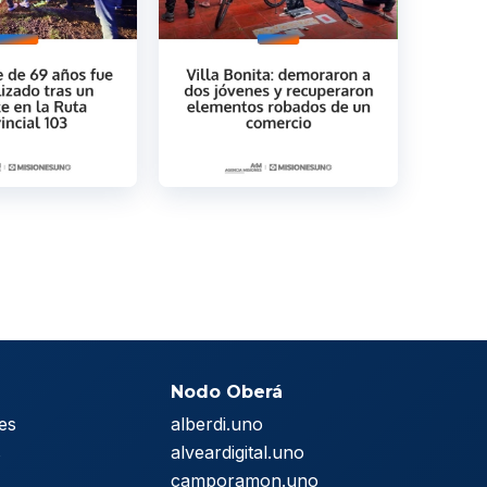
Nodo Oberá
es
alberdi.uno
s
alveardigital.uno
camporamon.uno