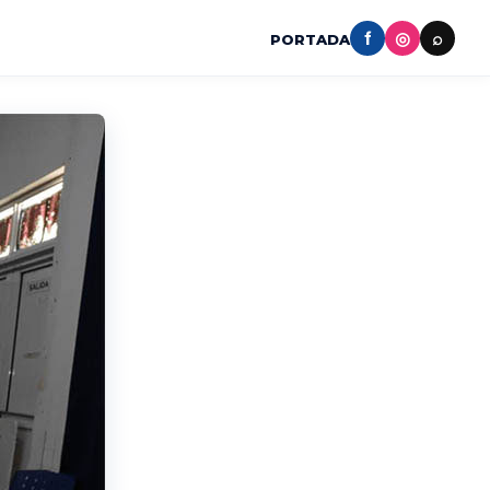
f
◎
⌕
PORTADA