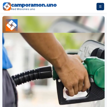
camporamon.uno
☰
Red Misiones.uno