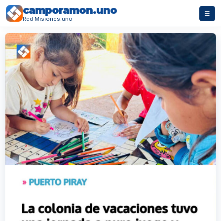
camporamon.uno
☰
Red Misiones.uno