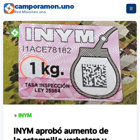
camporamon.uno
☰
Red Misiones.uno