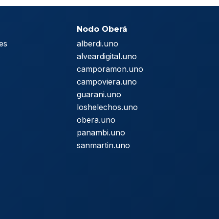
Nodo Oberá
es
alberdi.uno
s
alveardigital.uno
camporamon.uno
campoviera.uno
guarani.uno
loshelechos.uno
obera.uno
panambi.uno
sanmartin.uno