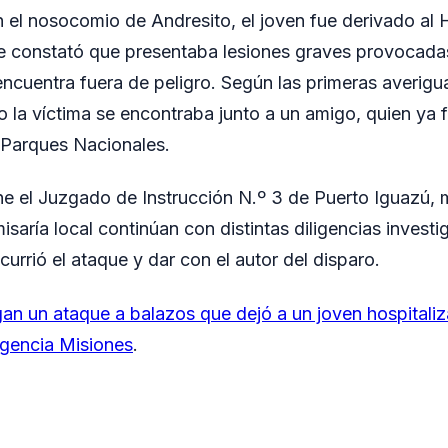
en el nosocomio de Andresito, el joven fue derivado al
e constató que presentaba lesiones graves provocada
ncuentra fuera de peligro. Según las primeras averigua
la víctima se encontraba junto a un amigo, quien ya f
 Parques Nacionales.
ene el Juzgado de Instrucción N.º 3 de Puerto Iguazú, 
isaría local continúan con distintas diligencias investi
urrió el ataque y dar con el autor del disparo.
gan un ataque a balazos que dejó a un joven hospitali
gencia Misiones
.