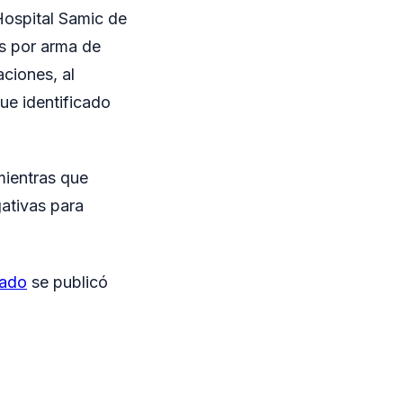
 Hospital Samic de
s por arma de
ciones, al
ue identificado
mientras que
gativas para
zado
se publicó