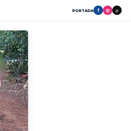
f
◎
⌕
PORTADA