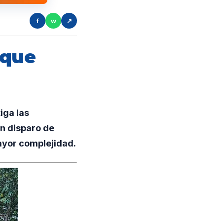
f
w
↗
 que
iga las
un disparo de
ayor complejidad.