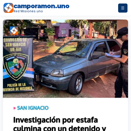
camporamon.uno
☰
Red Misiones.uno