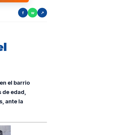
f
w
↗
el
en el barrio
s de edad,
, ante la