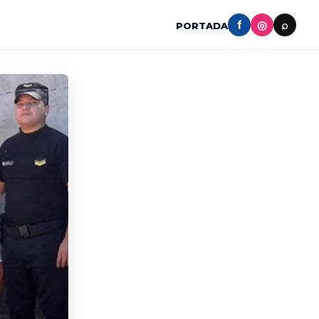
f
◎
⌕
PORTADA