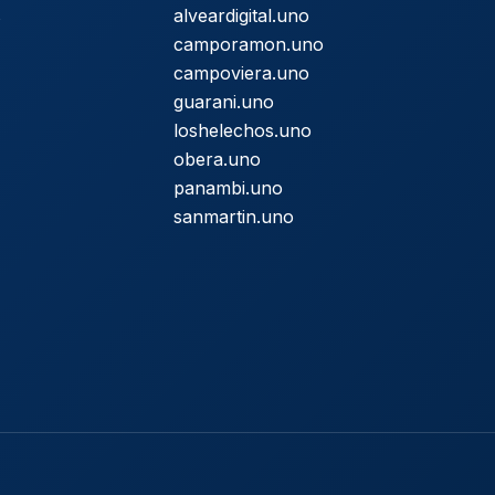
s
alveardigital.uno
camporamon.uno
campoviera.uno
guarani.uno
loshelechos.uno
obera.uno
panambi.uno
sanmartin.uno