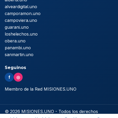
alveardigital.uno
camporamon.uno
campoviera.uno
guarani.uno
loshelechos.uno
obera.uno
panambi.uno
sanmartin.uno
Seguinos
f
◎
Miembro de la Red MISIONES.UNO
© 2026 MISIONES.UNO - Todos los derechos
reservados