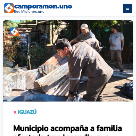
camporamon.uno
☰
Red Misiones.uno