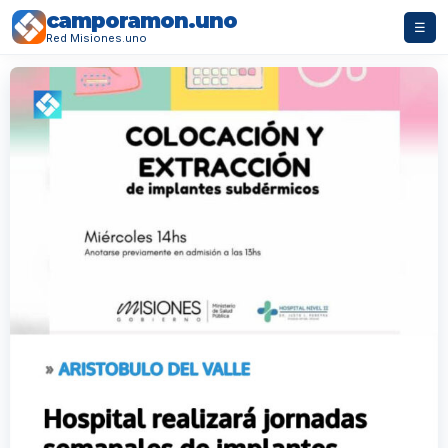
camporamon.uno
☰
Red Misiones.uno