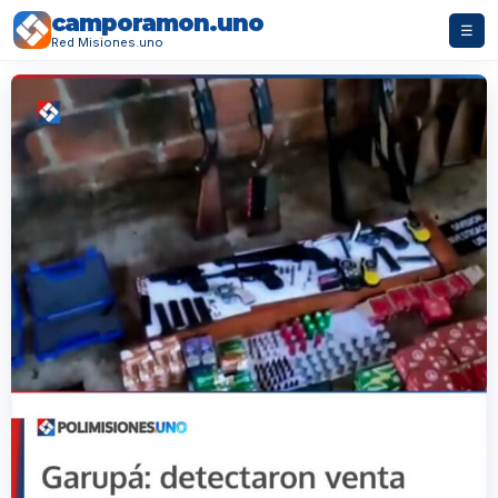
camporamon.uno
☰
Red Misiones.uno