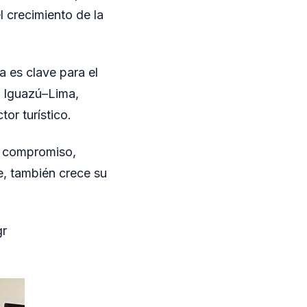
l crecimiento de la
 es clave para el
o Iguazú–Lima,
or turístico.
n compromiso,
, también crece su
gr