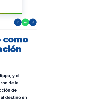
f
w
↗
mo como
ación
ippa, y el
ron de la
cción de
el destino en