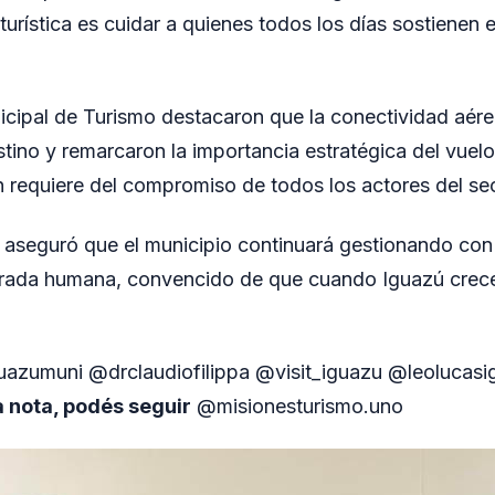
 turística es cuidar a quienes todos los días sostienen e
cipal de Turismo destacaron que la conectividad aérea
stino y remarcaron la importancia estratégica del vuel
 requiere del compromiso de todos los actores del sect
a aseguró que el municipio continuará gestionando co
irada humana, convencido de que cuando Iguazú crece
uazumuni @drclaudiofilippa @visit_iguazu @leolucasi
a nota, podés seguir
@misionesturismo.uno