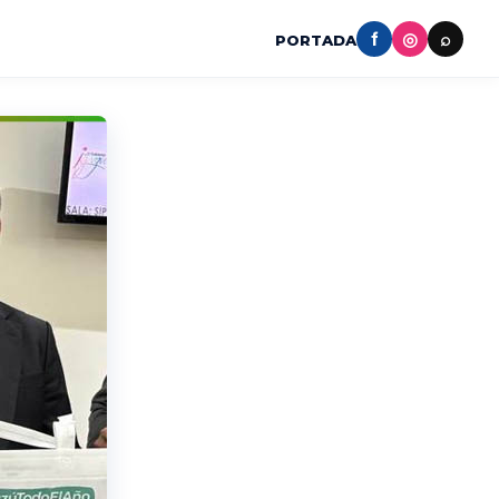
f
◎
⌕
PORTADA