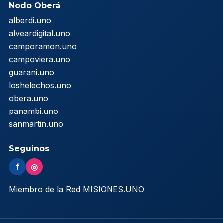
Nodo Oberá
alberdi.uno
alveardigital.uno
camporamon.uno
campoviera.uno
guarani.uno
loshelechos.uno
obera.uno
panambi.uno
sanmartin.uno
Seguinos
f
◎
Miembro de la Red MISIONES.UNO