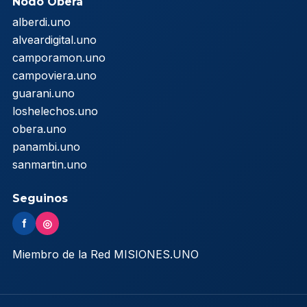
Nodo Oberá
alberdi.uno
alveardigital.uno
camporamon.uno
campoviera.uno
guarani.uno
loshelechos.uno
obera.uno
panambi.uno
sanmartin.uno
Seguinos
f
◎
Miembro de la Red MISIONES.UNO