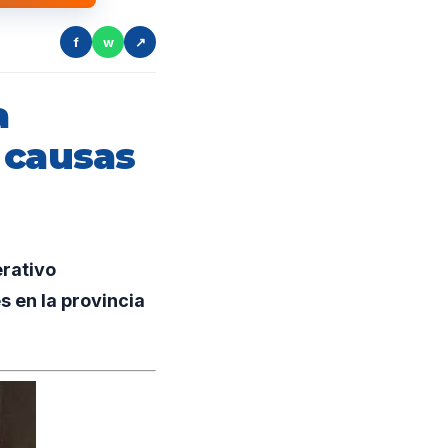
f
w
↗
a
 causas
rativo
s en la provincia