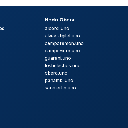
Nodo Oberá
es
alberdi.uno
s
alveardigital.uno
camporamon.uno
campoviera.uno
guarani.uno
loshelechos.uno
obera.uno
panambi.uno
sanmartin.uno