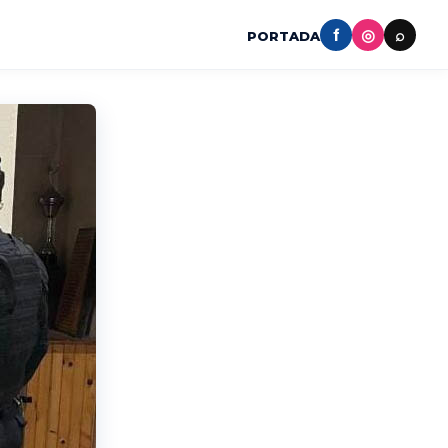
f
◎
⌕
PORTADA