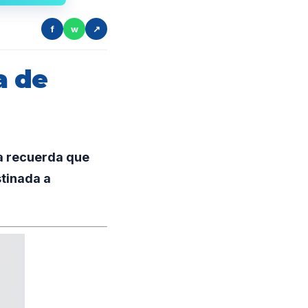
f
w
↗
a de
a recuerda que
tinada a