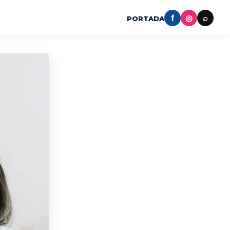
f
◎
⌕
PORTADA