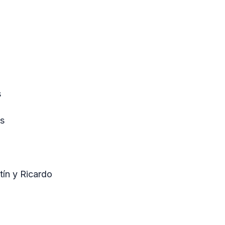
s
as
tín y Ricardo