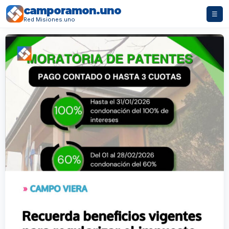
camporamon.uno
☰
Red Misiones.uno