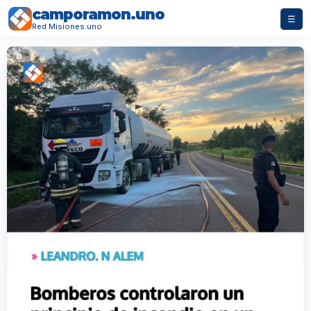
camporamon.uno
☰
Red Misiones.uno