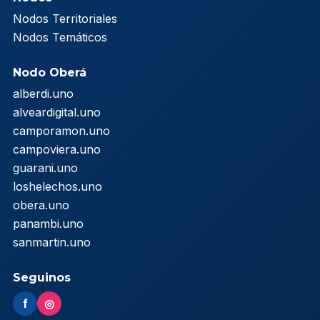
Nodos Territoriales
Nodos Temáticos
Nodo Oberá
alberdi.uno
alveardigital.uno
camporamon.uno
campoviera.uno
guarani.uno
loshelechos.uno
obera.uno
panambi.uno
sanmartin.uno
Seguinos
f
◎