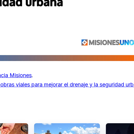
cia Misiones
.
bras viales para mejorar el drenaje y la seguridad ur