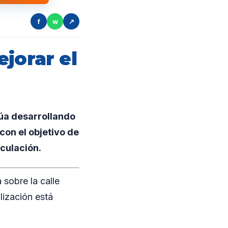
f
w
↗
jorar el
núa desarrollando
con el objetivo de
rculación.
 sobre la calle
lización está