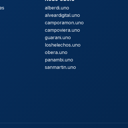
es
alberdi.uno
s
alveardigital.uno
camporamon.uno
campoviera.uno
guarani.uno
loshelechos.uno
obera.uno
panambi.uno
sanmartin.uno