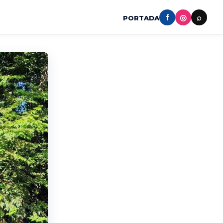
f
◎
⌕
PORTADA