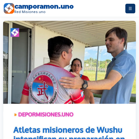
camporamon.uno
☰
Red Misiones.uno