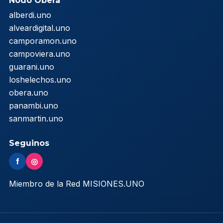
Nodo Oberá
alberdi.uno
alveardigital.uno
camporamon.uno
campoviera.uno
guarani.uno
loshelechos.uno
obera.uno
panambi.uno
sanmartin.uno
Seguinos
f
◎
Miembro de la Red MISIONES.UNO